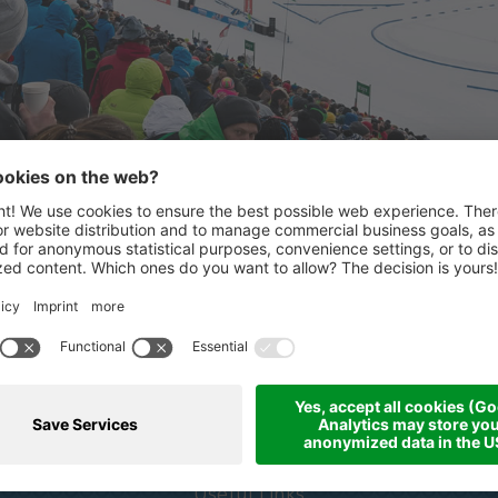
STARKE PARTNER
ertaler
Partner & Sponsoren
Useful Links