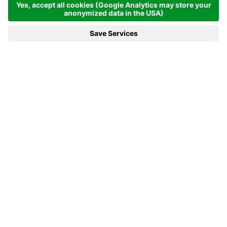
Startseite
News & mehr
14.02.2020 - Norwegen holt sich mit Røiseland das nächste
Gold
14.02.2020 - NORWEGEN HOLT
SICH MIT RØISELAND DAS
NÄCHSTE GOLD
Bei der Biathlon-Weltmeisterschaft in Antholz
wurde am Freitagnachmittag das erste Einzel-Gold
vergeben:
Marte Olsbu Røiseland, die bereits am Vortag mit