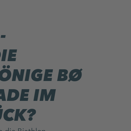
-
IE
ÖNIGE BØ
ADE IM
ÜCK?