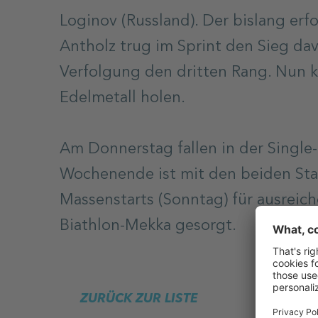
Loginov (Russland). Der bislang erf
Antholz trug im Sprint den Sieg da
Verfolgung den dritten Rang. Nun kö
Edelmetall holen.
Am Donnerstag fallen in der Single-
Wochenende ist mit den beiden Sta
Massenstarts (Sonntag) für ausreic
Biathlon-Mekka gesorgt.
ZURÜCK ZUR LISTE