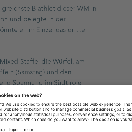
olgreichste Biathlet dieser WM in
von und belegte in der
nnte er im Einzel das dritte
Mixed-Staffel die Würfel, am
ffeln (Samstag) und den
hend Spannung im Südtiroler