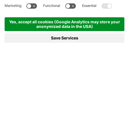
Startseite
News & mehr
20.01.2022 - Einzel-Rennen der Damen verspricht
Hochspannung
20.01.2022 - EINZEL-RENNEN
DER DAMEN VERSPRICHT
HOCHSPANNUNG
Am zweiten Wettkampftag des Biathlon-Weltcups
in Antholz steht am Freitag die Entscheidung im