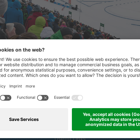
STARKE PARTNER
ertaler
Partner & Sponsoren
Useful Links