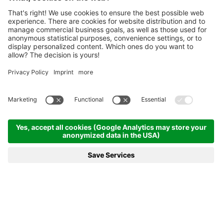
Startseite
News & mehr
27.11.24 - Men on a mission: Für mehr Trinkgenuss