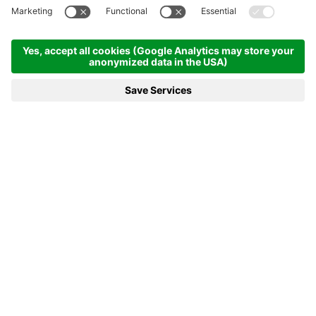
Startseite
News & mehr
31.03.2021 - Neuwahlen des Biathlon Weltcup Komitees
31.03.2021 - NEUWAHLEN DES
BIATHLON WELTCUP KOMITEES
Aufgrund der aktuellen Lage wurde unsere
Vollversammlung samt Neuwahlen in
Korrespondenzform abgehalten.