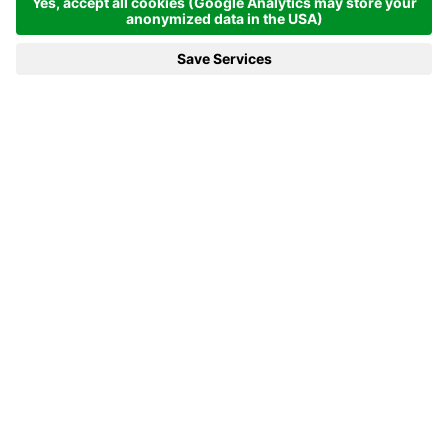
Startseite
News & mehr
NEWS & MEHR
Was bei uns in Antholz zurzeit los ist? Ganz
schön viel! Wir organisieren laufend Events
und Sportveranstaltungen, sammeln stets
neue Ideen und setzen die besten davon in
die Tat um. In unserem Magazine berichten
wir regelmäßig darüber – hier bleibt ihr stets
auf dem Laufenden.