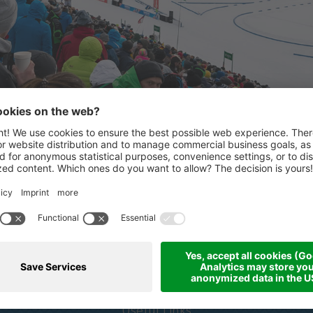
STARKE PARTNER
ertaler
Partner & Sponsoren
Useful Links