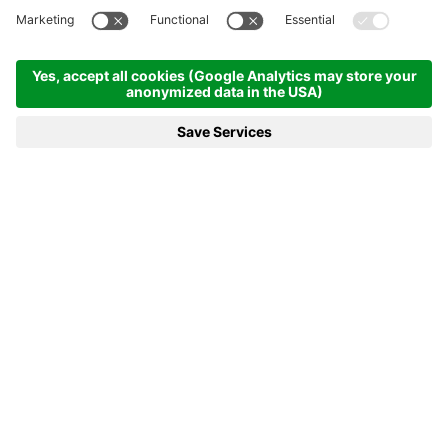
Homepage
News e di più
09.10.2022 La Südtirol Arena Alto Adige apre le sue porte
09.10.2022 LA SÜDTIROL ARENA
ALTO ADIGE APRE LE SUE PORTE
Verso i Giochi Olimpici Invernali 2026
Vorresti gettare uno sguardo al dietro le quinte
delle gare di biathlon?