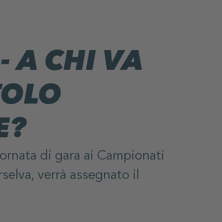
- A CHI VA
TOLO
E?
iornata di gara ai Campionati
elva, verrà assegnato il