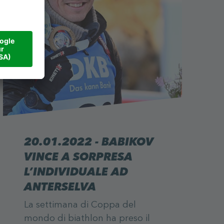
20.01.2022 - BABIKOV
VINCE A SORPRESA
L’INDIVIDUALE AD
ANTERSELVA
La settimana di Coppa del
mondo di biathlon ha preso il