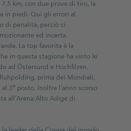
 7,5 km, con due prove di tiro, la
 in piedi. Qui gli errori al
 di penalità, perciò ci
emozionante ed incerta.
rande. La top favorita è la
he in questa stagione ha vinto le
do ad Östersund e Hochfilzen.
 Ruhpolding, prima dei Mondiali,
 al 3° posto. Inoltre l´anno scorso
ata all´Arena Alto Adige di
e la leader della Coppa del mondo