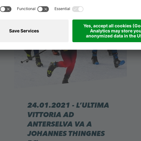
24.01.2021 - L’ULTIMA
VITTORIA AD
ANTERSELVA VA A
JOHANNES THINGNES