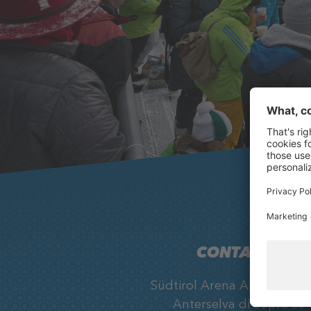
CONTATTO
Südtirol Arena Alto Adige, 
Anterselva di Sopra 33