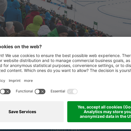
PARTNER FORTI
Via
Partner e sponsor
Useful Links