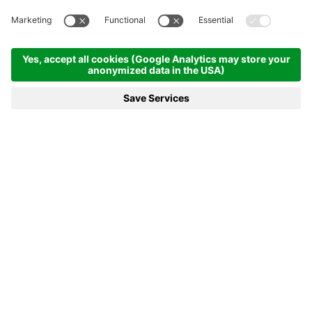
Homepage
News e di più
20.01.2021 - Ad Anterselva la Coppa del Mondo inizia con la
gara individuale femminile
20.01.2021 - AD ANTERSELVA LA
COPPA DEL MONDO INIZIA CON
LA GARA INDIVIDUALE
FEMMINILE
È tutto pronto per il più grande evento italiano di