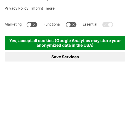
Homepage
News e di più
20.01.2024 - Grande festa ad Anterselva: la Germania domina la
staffetta mista singola
20.01.2024 - GRANDE FESTA AD
ANTERSELVA: LA GERMANIA
DOMINA LA STAFFETTA MISTA