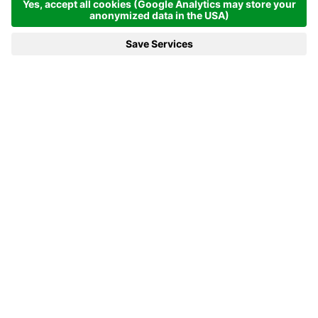
Homepage
News e di più
21.01.2023 - Chi si prende le ultime due vittorie ad Anterselva?
21.01.2023 - CHI SI PRENDE LE
ULTIME DUE VITTORIE AD
ANTERSELVA?
Una super-domenica attende gli oltre 15.000
spettatori previsti ad Anterselva nell’ultima
giornata di gare di Coppa di mondo di biathlon.