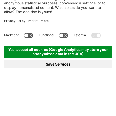
Homepage
News e di più
22.01.2025 - Si alza il sipario sulla Coppa del mondo di biathlon
ad Anterselva
22.01.2025 - SI ALZA IL SIPARIO