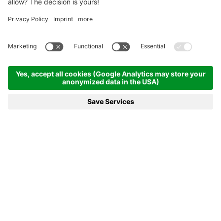
Homepage
News e di più
23.12.20 - #AntholzFamily - CardBoard Fans alla Südtirol Arena
Alto Adige
23.12.20 - #ANTHOLZFAMILY -
CARDBOARD FANS ALLA