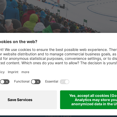
PARTNER FORTI
Via
Partner e sponsor
Useful Links