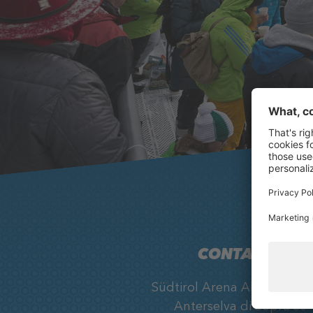
CONTATTO
Südtirol Arena Alto Adige, 
Anterselva di Sopra 33