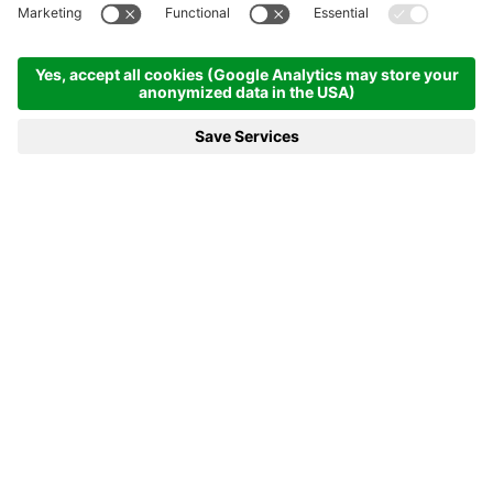
Homepage
News e di più
NEWS E DI PIÙ
Che succede da noi ad Anterselva? Un sacco
di cose! Organizziamo spesso eventi (non
solo sportivi), siamo alla ricerca di nuove idee
e alcune di queste le trasformiamo in realtà.
Nel nostro magazine trovate le ultime novità.